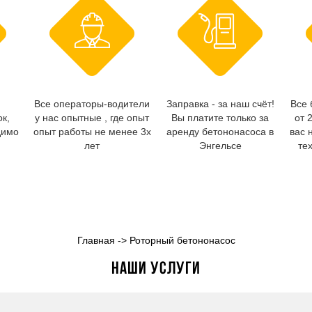
Все операторы-водители
Заправка - за наш счёт!
Все 
ок,
у нас опытные , где опыт
Вы платите только за
от 
димо
опыт работы не менее 3х
аренду бетононасоса в
вас 
лет
Энгельсе
те
Главная
->
Роторный бетононасос
Наши услуги