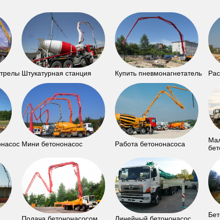
стрелы
Штукатурная станция
Купить пневмонагнетатель
Рас
Ма
онасос
Мини бетононасос
Работа бетононасоса
бет
Бет
Подача бетононасосом
Линейный бетононасос