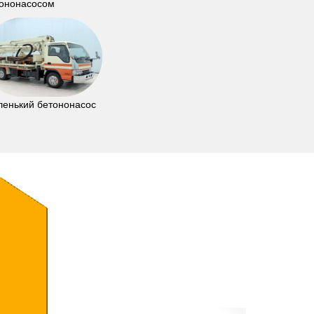
ононасосом
енький бетононасос