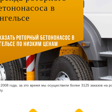
етононасоса в
нгельсе
казать роторный бетононасос в
гельсе по низким ценам
2008 года, за это время мы осуществили более 3125 заказов на ро
у.