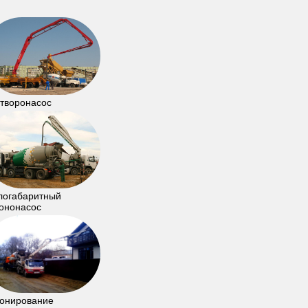
творонасос
логабаритный
ононасос
онирование