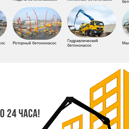
бет
Гидравлический
сос
Роторный бетононасос
Мал
бетононасос
 24 часа!